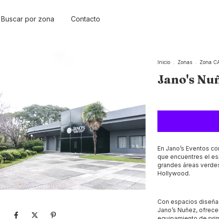
Buscar por zona
Contacto
Inicio
.
Zonas
.
Zona C
Jano's Nu
En Jano’s Eventos co
que encuentres el es
grandes áreas verdes
Hollywood.
Con espacios diseña
Jano’s Nuñez, ofrece
equipamiento de prim