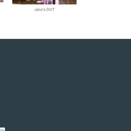
Jano's DOT
Jano's Puerto Mad