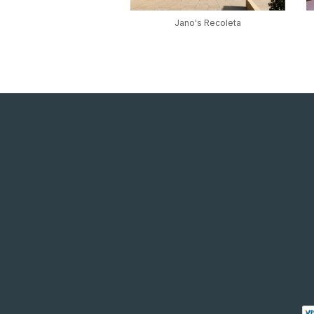
Jano's Recoleta
Jano's Darwin 2