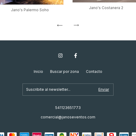
Jano's Costanera 2
Jano's Palermo Soho
Inicio
Buscar por zona
Contacto
541123651773
comercial@janoseventos.com