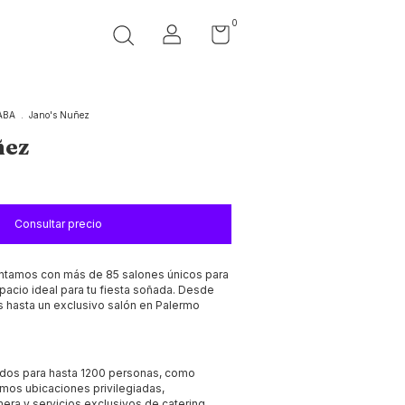
0
ABA
.
Jano's Nuñez
ñez
ntamos con más de 85 salones únicos para
pacio ideal para tu fiesta soñada. Desde
 hasta un exclusivo salón en Palermo
dos para hasta 1200 personas, como
mos ubicaciones privilegiadas,
era y servicios exclusivos de catering,